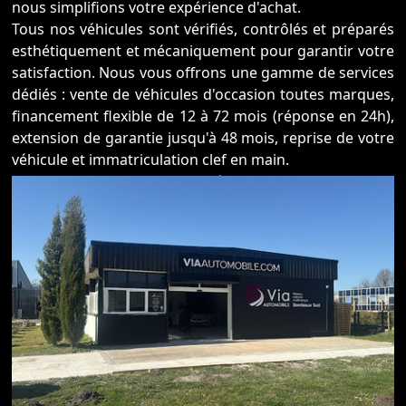
nous simplifions votre expérience d'achat.
Tous nos véhicules sont vérifiés, contrôlés et préparés
esthétiquement et mécaniquement pour garantir votre
satisfaction. Nous vous offrons une gamme de services
dédiés : vente de véhicules d'occasion toutes marques,
financement flexible de 12 à 72 mois (réponse en 24h),
extension de garantie jusqu'à 48 mois, reprise de votre
véhicule et immatriculation clef en main.
Profitez d'un processus de réservation et de livraison
100% à distance, depuis le confort de votre domicile.
Gagnez du temps et bénéficiez d'une expérience fluide
et pratique.
Visitez nos véhicules sur rendez-vous pour une
approche personnalisée. Contactez-nous dès
maintenant pour reprendre votre véhicule actuel.
Envoyez les photos et les informations à
bordeaux@viaautomobile.com. Notre équipe vous fera
une proposition compétitive.
Via Automobile est là pour vous aider à concrétiser