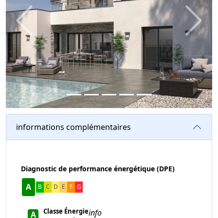
Previous
Next
informations complémentaires
Diagnostic de performance énergétique (DPE)
A
B
C
D
E
F
G
Classe Énergie
info
A