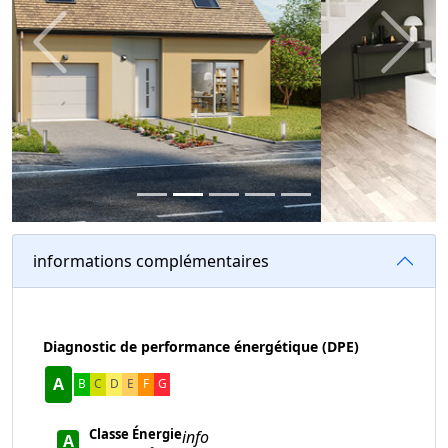
Previous
Next
informations complémentaires
Diagnostic de performance énergétique (DPE)
A
B
C
D
E
F
G
Classe Énergie
info
A