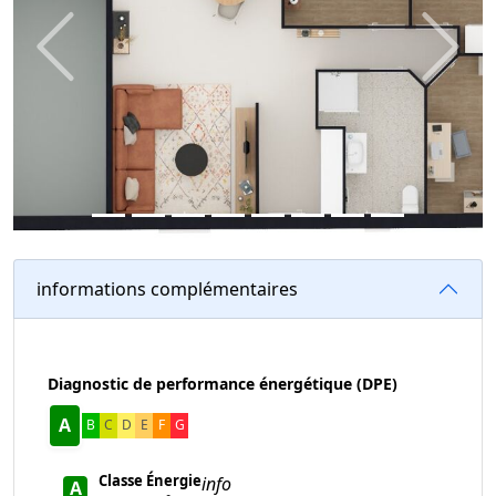
Previous
Next
informations complémentaires
Diagnostic de performance énergétique (DPE)
A
B
C
D
E
F
G
Classe Énergie
info
A