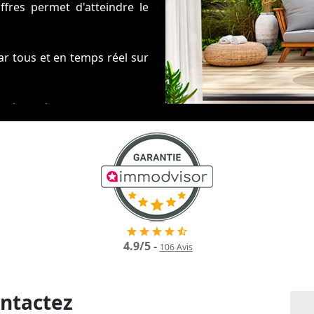
ffres permet d'atteindre le
ar tous et en temps réel sur
t sécurisée par un notaire
4.9
/
5
-
106
Avis
ntactez