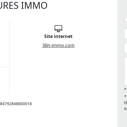
URES IMMO
Site internet
36h-immo.com
*
*
t
: 84792848800018
e