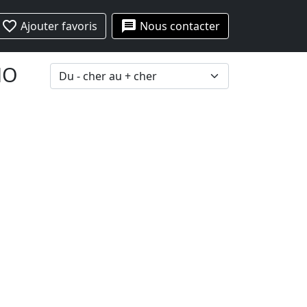
favorite_border
message
Ajouter favoris
Nous contacter
MO