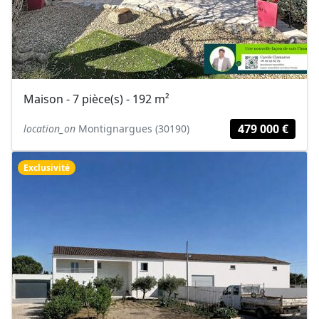
Maison - 7 pièce(s) - 192 m²
479 000 €
location_on
Montignargues (30190)
Exclusivité