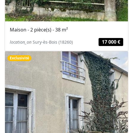
Maison - 2 pièce(s) - 38 m²
17 000 €
location_on
Sury-ès-Bois (18260)
Exclusivité