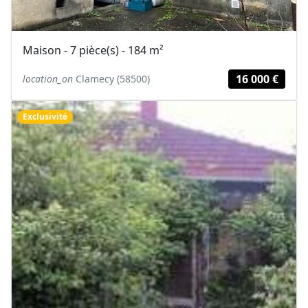
Maison - 7 pièce(s) - 184 m²
16 000 €
location_on
Clamecy (58500)
Exclusivité