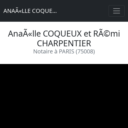
ANAÃ«LLE COQUEUX ET RÃ©MI CHARPENTIER
AnaÃ«lle COQUEUX et RÃ©mi
CHARPENTIER
Notaire à PARIS (75008)