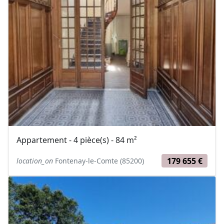
Appartement - 4 pièce(s) - 84 m²
179 655 €
location_on
Fontenay-le-Comte (85200)