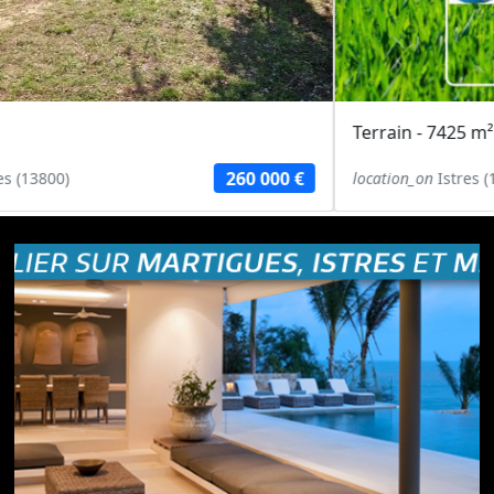
Terrain - 7425 m²
425 000 €
location_on
Istres (13800)