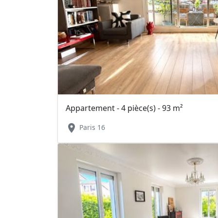
Appartement - 4 pièce(s) - 93 m²
location_on
Paris 16