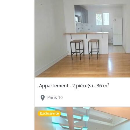
Appartement - 2 pièce(s) - 36 m²
location_on
Paris 10
Exclusivité