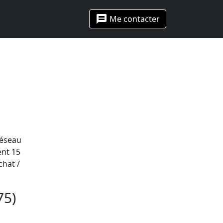
message
Me contacter
réseau
ent 15
chat /
75)