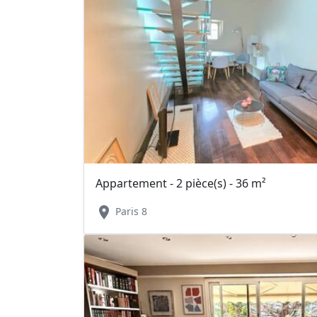
Appartement - 2 pièce(s) - 36 m²
location_on
Paris 8