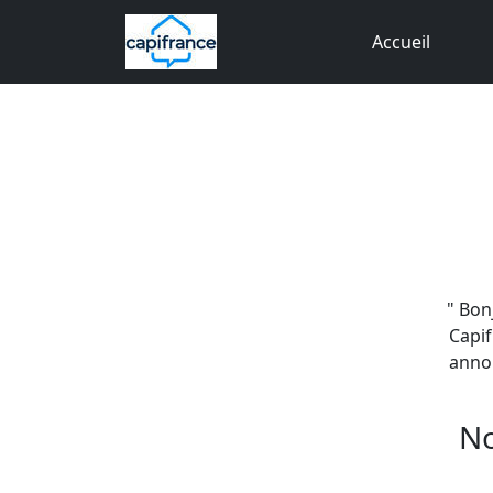
Accueil
" Bon
Capif
annon
No