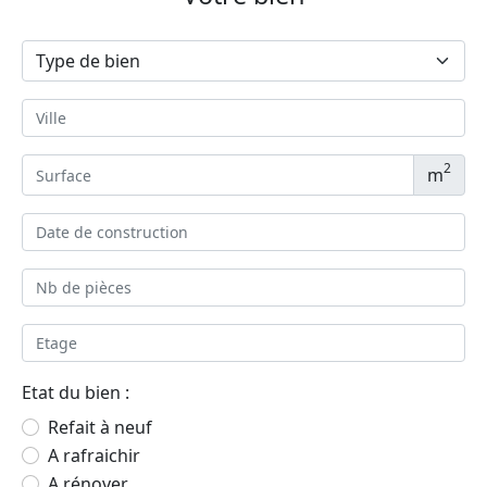
2
m
Etat du bien :
Refait à neuf
A rafraichir
A rénover