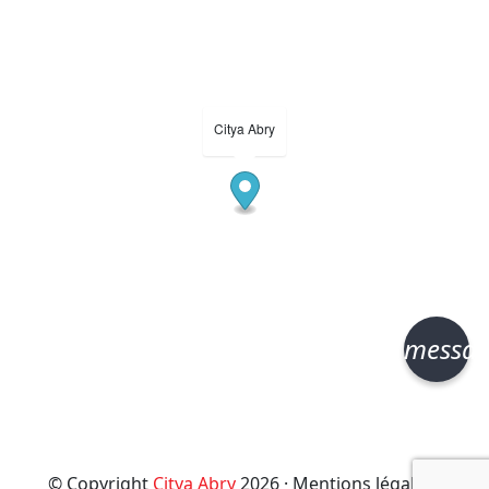
Citya Abry
messa
© Copyright
Citya Abry
2026 ·
Mentions légales
·