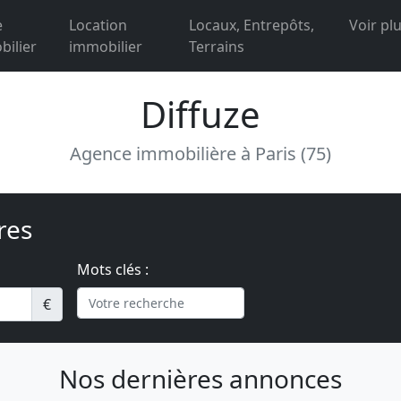
e
Location
Locaux, Entrepôts,
Voir pl
ilier
immobilier
Terrains
Diffuze
Agence immobilière à Paris (75)
res
Mots clés :
€
Nos dernières annonces