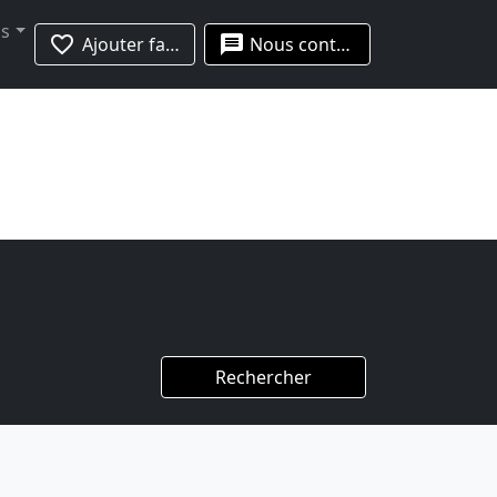
us
favorite_border
message
Ajouter favoris
Nous contacter
Rechercher