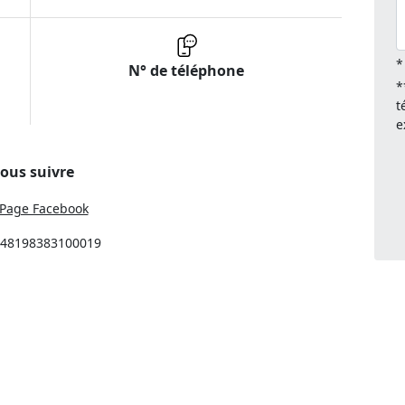
*
N° de téléphone
*
t
e
ous suivre
Page Facebook
: 48198383100019