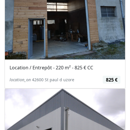
Location / Entrepôt - 220 m² - 825 € CC
825 €
location_on
42600 St paul d uzore