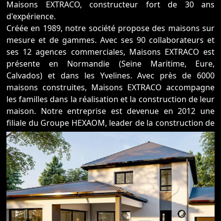
Maisons EXTRACO, constructeur fort de 30 ans
d'expérience.
Créée en 1989, notre société propose des maisons sur
mesure et de gammes. Avec ses 90 collaborateurs et
ses 12 agences commerciales, Maisons EXTRACO est
présente en Normandie (Seine Maritime, Eure,
Calvados) et dans les Yvelines. Avec près de 6000
maisons construites, Maisons EXTRACO accompagne
les familles dans la réalisation et la construction de leur
maison. Notre entreprise est devenue en 2012 une
filiale du Groupe HEXAOM, leader de la construction de
maisons individuelles en France. Faire le choix de
construire avec Maisons EXTRACO c’est s’assurer les
garanties et le savoir-faire d’un grand groupe et d’un
contrat encadré juridiquement. Bénéficier de
l’accompagnement de 90 collaborateurs à votre écoute,
qui vous accompagnent à chaque étape de votre
projet. De la réalisation de vos plans par notre bureau
d’étude, la recherche de votre terrain,