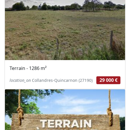
Terrain - 1286 m²
29 000 €
location_on
Collandres-Quincarnon (27190)