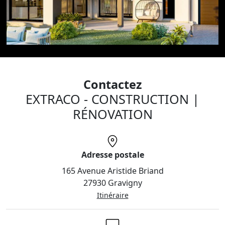
l’accompagnement pour la constitution de votre
dossier de financement, le suivi de votre chantier par
nos conducteurs de travaux jusqu’à la remise de vos
clés, nous sommes à vos côtés à chaque étape de votre
construction.
La satisfaction de nos clients est notre priorité (4.7/5
Immodvisor).
Contactez
EXTRACO - CONSTRUCTION |
RÉNOVATION
Adresse postale
165 Avenue Aristide Briand
27930 Gravigny
Itinéraire