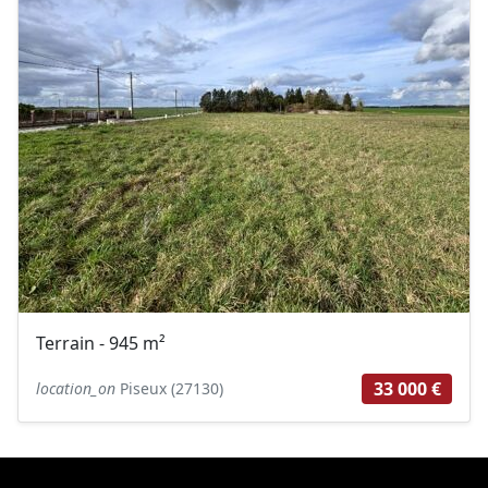
Terrain - 945 m²
33 000 €
location_on
Piseux (27130)