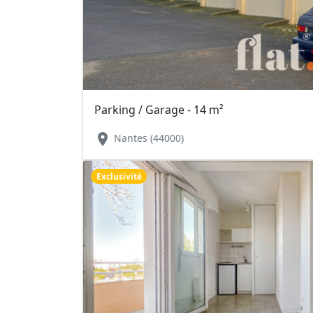
Parking / Garage - 14 m²
location_on
Nantes (44000)
Exclusivité