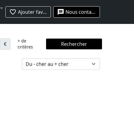
favorite_border
message
Ajouter favoris
Nous contacter
+ de
€
Rechercher
critères