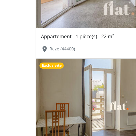
Appartement - 1 pièce(s) - 22 m²
location_on
Rezé (44400)
Exclusivité