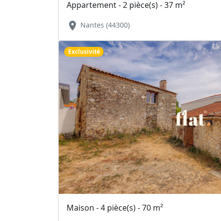
Appartement - 2 pièce(s) - 37 m²
location_on
Nantes (44300)
Exclusivité
Maison - 4 pièce(s) - 70 m²