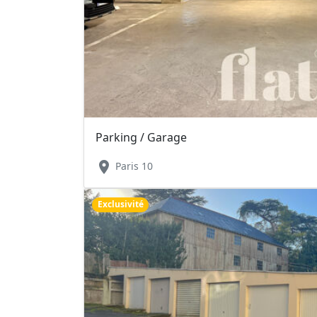
Parking / Garage
location_on
Paris 10
Exclusivité