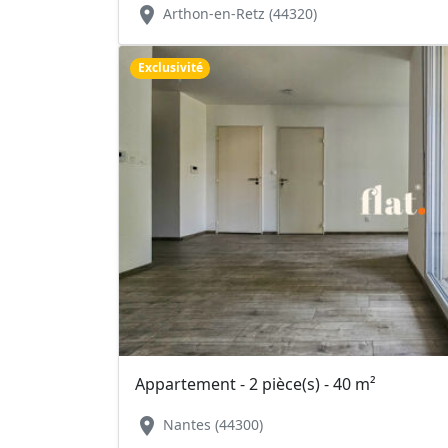
location_on
Arthon-en-Retz (44320)
Exclusivité
Appartement - 2 pièce(s) - 40 m²
location_on
Nantes (44300)