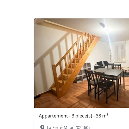
Appartement - 3 pièce(s) - 38 m²
location_on
La Ferté-Milon (02460)