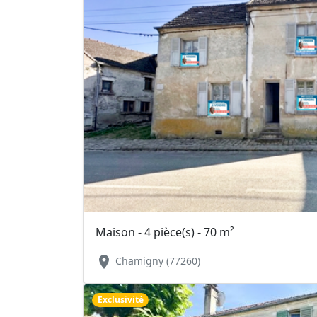
Maison - 4 pièce(s) - 70 m²
location_on
Chamigny (77260)
Exclusivité