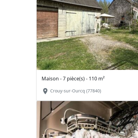
Maison - 7 pièce(s) - 110 m²
location_on
Crouy-sur-Ourcq (77840)