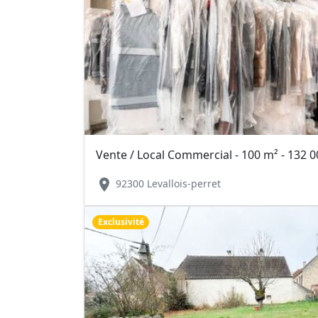
Vente / Local Commercial - 100 m² - 132 0
location_on
92300 Levallois-perret
Exclusivité