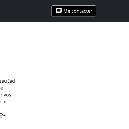
message
Me contacter
eau Iad
se
r vos
nce. "
e-