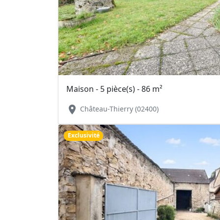
Maison - 5 pièce(s) - 86 m²
location_on
Château-Thierry (02400)
Exclusivité