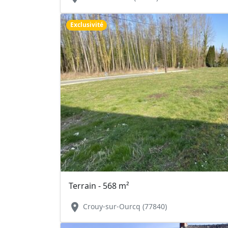
Exclusivité
Terrain - 568 m²
location_on
Crouy-sur-Ourcq (77840)