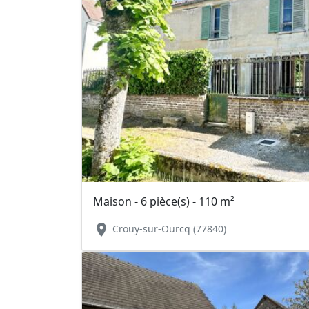
Maison - 6 pièce(s) - 110 m²
location_on
Crouy-sur-Ourcq (77840)