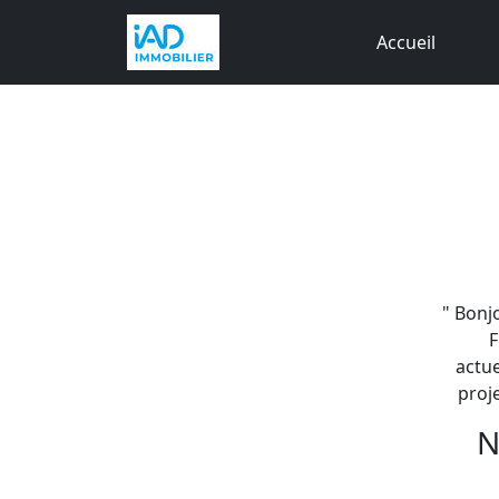
Accueil
" Bonj
F
actu
proje
N