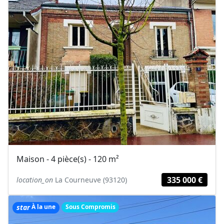
Maison - 4 pièce(s) - 120 m²
335 000 €
location_on
La Courneuve (93120)
star
À la une
Sous Compromis