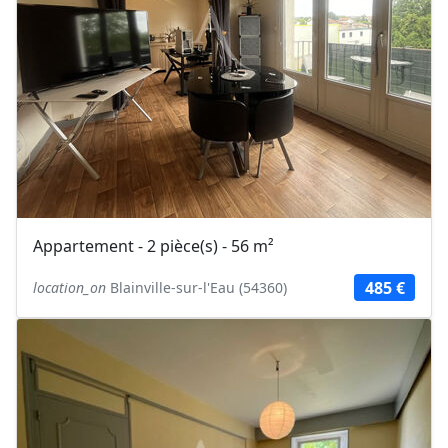
Appartement - 2 pièce(s) - 56 m²
485 €
location_on
Blainville-sur-l'Eau (54360)