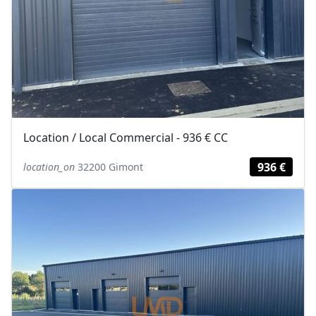
Location / Local Commercial - 936 € CC
936 €
location_on
32200 Gimont