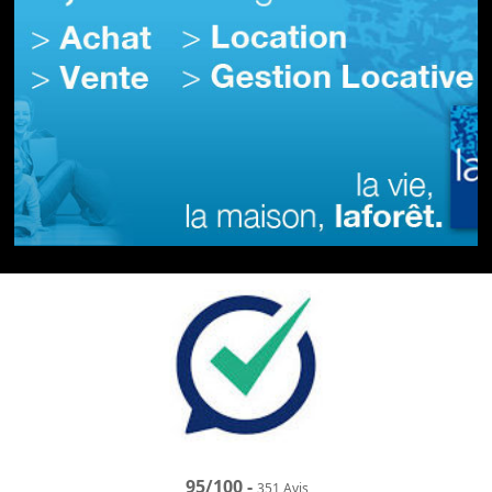
95
/
100
-
351
Avis