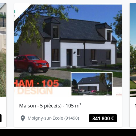
Maison - 5 pièce(s) - 105 m²
location_on
lo
Moigny-sur-École (91490)
341 800 €