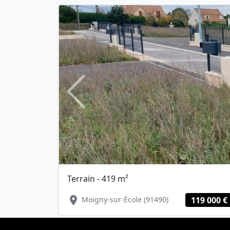
Previous
Terrain - 419 m²
location_on
Moigny-sur-École (91490)
119 000 €