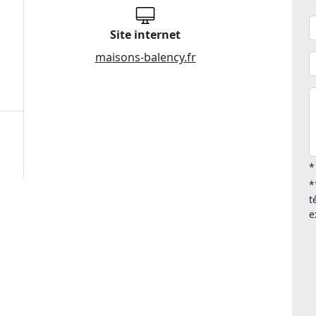
Site internet
maisons-balency.fr
*
*
t
e