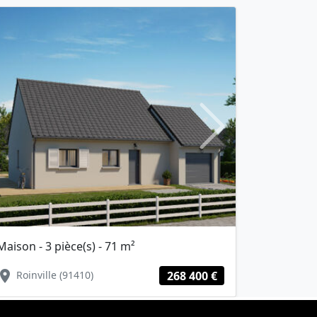
Next
Maison - 3 pièce(s) - 71 m²
Terrain - 432
cation_on
location_on
Roinville (91410)
268 400 €
Milly-la-Fo