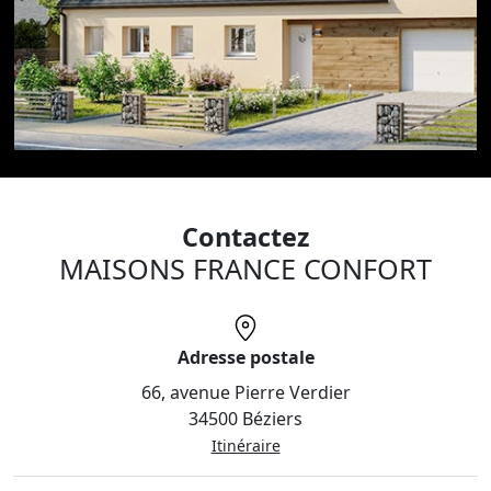
correspond à vos besoins et à ceux de votre famille.
L’intérêt d’un constructeur pour suivre son projet de
maison individuelle c’est aussi de pouvoir lui confier
l’ensemble du suivi de chantier.
Nous nous occupons de la gestion de tout à votre place
(permis de construire (CCMI), autorisations, plans,
artisans…) et nous assurons votre satisfaction sur
l’ensemble du projet, de la conception des plans à la
remise des clés.
Contactez
MAISONS FRANCE CONFORT
Adresse postale
66, avenue Pierre Verdier
34500 Béziers
Itinéraire