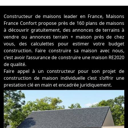
Constructeur de maisons leader en France, Maisons
France Confort propose près de 160 plans de maisons
à découvrir gratuitement, des annonces de terrains à
vendre ou annonces terrain + maison près de chez
vous, des calculettes pour estimer votre budget
construction. Faire construire sa maison avec nous,
c’est avoir l’assurance de construire une maison RE2020
de qualité.
Faire appel à un constructeur pour son projet de
construction de maison individuelle c’est s’offrir une
prestation clé en main et encadrée juridiquement.
Ce choix est celui de la sécurité, en choisissant un
constructeur comme Maisons France Confort vous
profitez des garanties du leader Français, d’un choix de
plans de maisons catalogue et sur-mesure et de
l’expérience d’une entreprise
centenaire pour concevoir et construire la maison qui