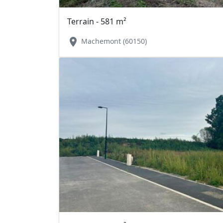
Terrain - 581 m²
location_on
Machemont (60150)