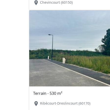
location_on
Chevincourt (60150)
Terrain - 530 m²
location_on
Ribécourt-Dreslincourt (60170)