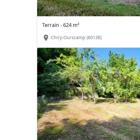
Terrain - 624 m²
location_on
Chiry-Ourscamp (60138)