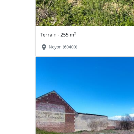
Terrain - 255 m²
location_on
Noyon (60400)