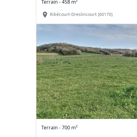
Terrain - 458 m²
location_on
Ribécourt-Dreslincourt (60170)
Terrain - 700 m²