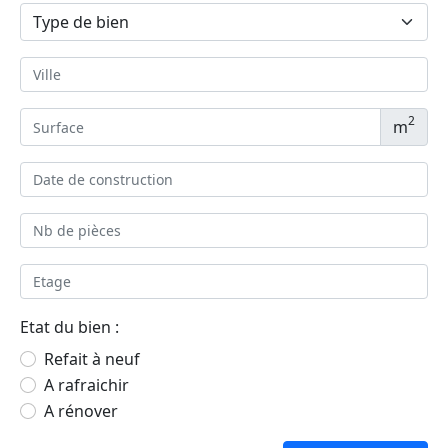
2
m
Etat du bien :
Refait à neuf
A rafraichir
A rénover