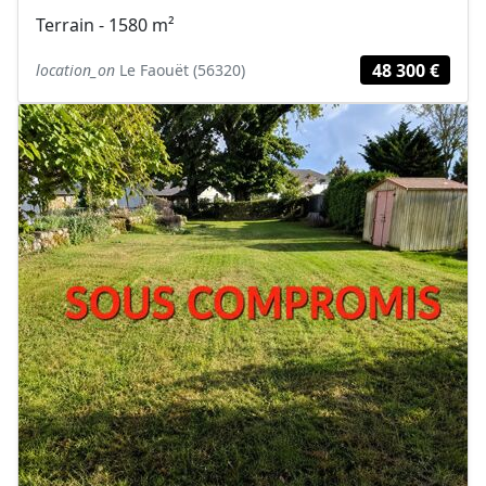
Terrain - 1580 m²
48 300 €
location_on
Le Faouët (56320)