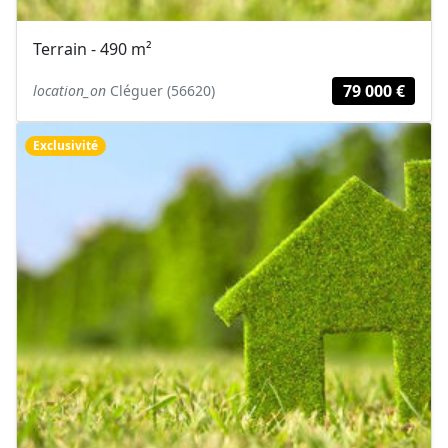
Terrain - 490 m²
79 000 €
location_on
Cléguer (56620)
Exclusivité