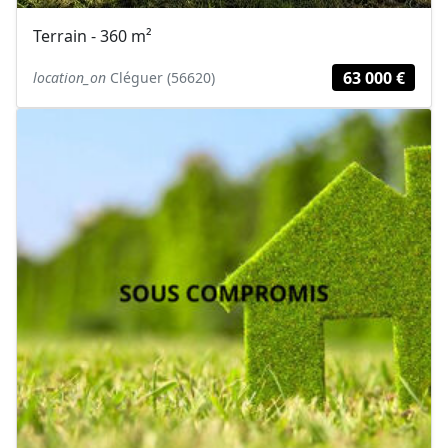
Terrain - 360 m²
63 000 €
location_on
Cléguer (56620)