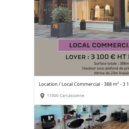
Location / Local Commercial - 388 m² - 3 
location_on
11000 Carcassonne