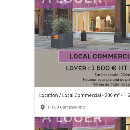
Location / Local Commercial - 200 m² - 1 
location_on
11000 Carcassonne