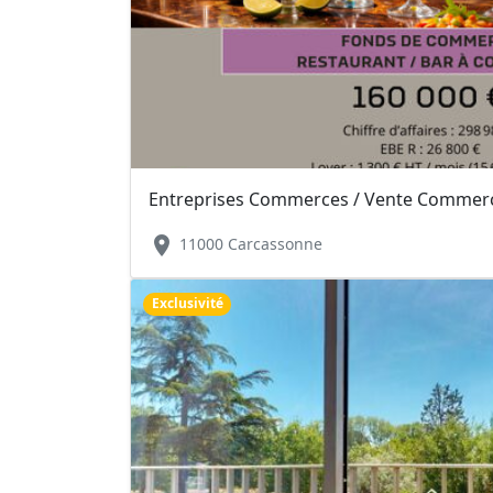
Entreprises Commerces / Vente Commerce
location_on
11000 Carcassonne
Exclusivité