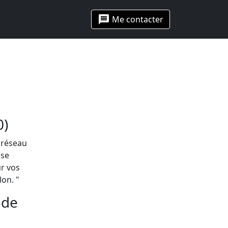
message
Me contacter
0)
 réseau
ose
r vos
on. "
ude