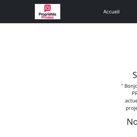
Accueil
S
" Bonj
PR
actu
proj
No