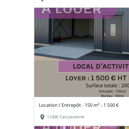
Location / Entrepôt - 150 m² - 1 500 €
location_on
11000 Carcassonne