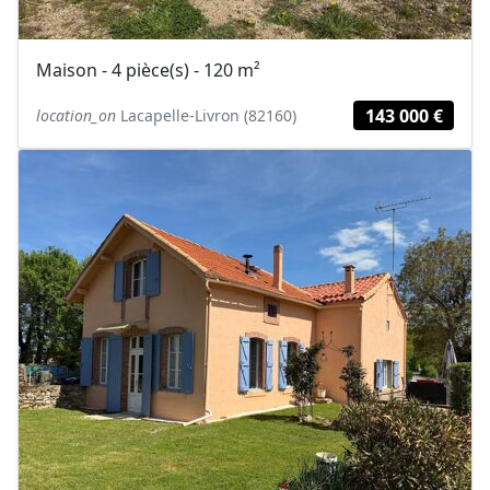
Maison - 4 pièce(s) - 120 m²
143 000 €
location_on
Lacapelle-Livron (82160)