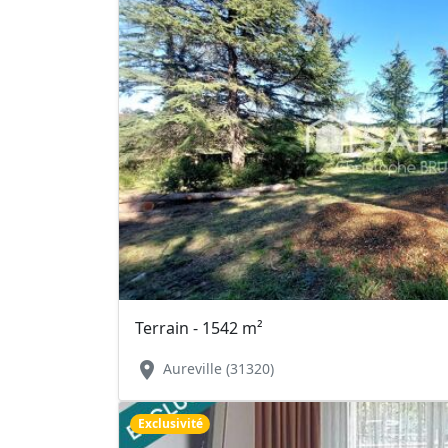
Terrain - 1542 m²
location_on
Aureville (31320)
Exclusivité