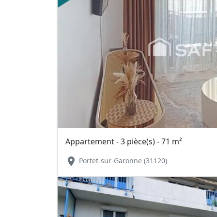
Appartement - 3 pièce(s) - 71 m²
location_on
Portet-sur-Garonne (31120)