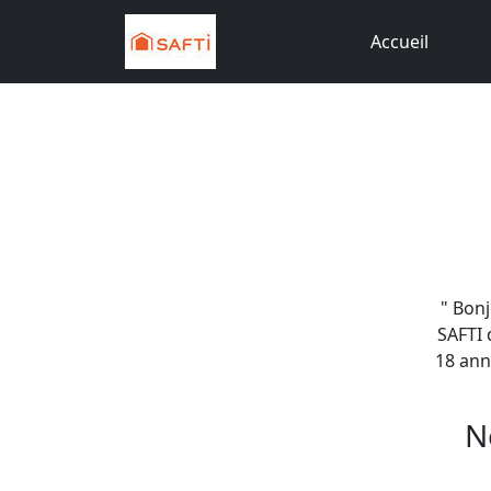
Accueil
" Bonj
SAFTI 
18 ann
N