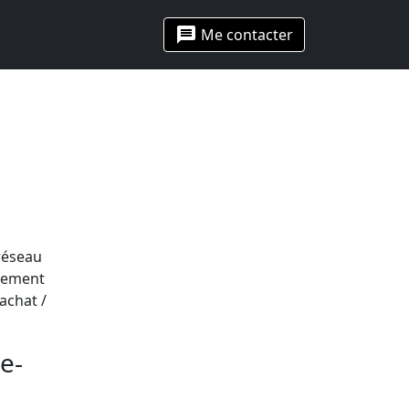
message
Me contacter
 réseau
llement
achat /
e-