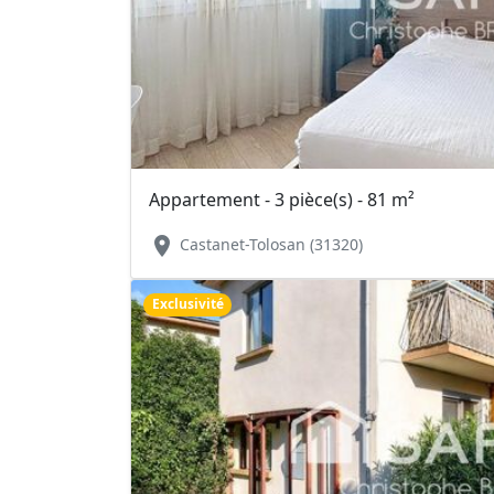
Appartement - 3 pièce(s) - 81 m²
location_on
Castanet-Tolosan (31320)
Exclusivité