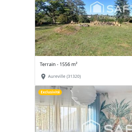
Terrain - 1556 m²
location_on
Aureville (31320)
Exclusivité