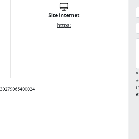
Site internet
https:
*
*
t
: 30279065400024
e