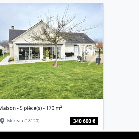
Next
Maison - 5 pièce(s) - 170 m²
Maison - 5 pi
cation_on
location_on
Méreau (18120)
340 600 €
Vierzon (1