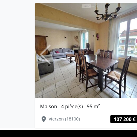
Previous
Maison - 4 pièce(s) - 95 m²
location_on
Vierzon (18100)
107 200 €