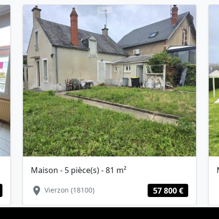
Maison - 5 pièce(s) - 81 m²
location_on
lo
Vierzon (18100)
57 800 €