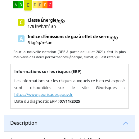
C
A
B
D
E
F
G
Classe Énergie
info
C
178 kWh/m² an
Indice d’émissions de gaz à effet de serre
info
A
5 kgéq/m².an
Pour la nouvelle notation (DPE à partir de juillet 2021), c'est la plus
mauvaise des deux performances (énergie, climat) qui est retenue.
Informations sur les risques (ERP)
Les informations sur les risques auxquels ce bien est exposé
sont disponibles sur le site Géorisques :
https://www.georisques.gouv.fr
Date du diagnostic ERP :
07/11/2025
Description