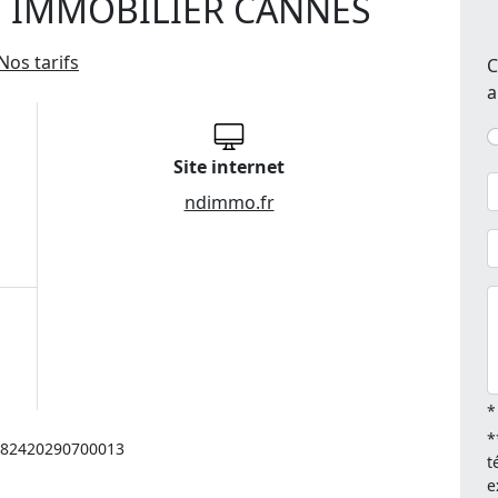
 IMMOBILIER CANNES
Nos tarifs
C
a
Site internet
ndimmo.fr
*
*
: 82420290700013
t
e