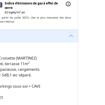
Indice d'émissions de gaz à effet de
info
E
serre
62 kgéq/m².an
partir de juillet 2021), c'est la plus mauvaise des deux
 est retenue.
Croisette (MARTINEZ)
é, terrasse 11m²
 spacieuse, rangements
1 SdB,1 wc séparé.
parkings sous-sol + CAVE
01