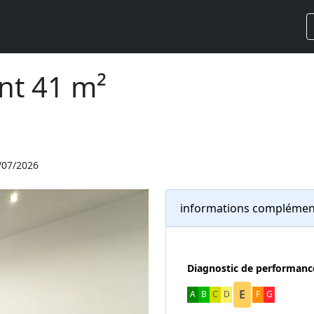
nt 41 m²
3/07/2026
informations complémen
Diagnostic de performanc
E
A
B
C
D
F
G