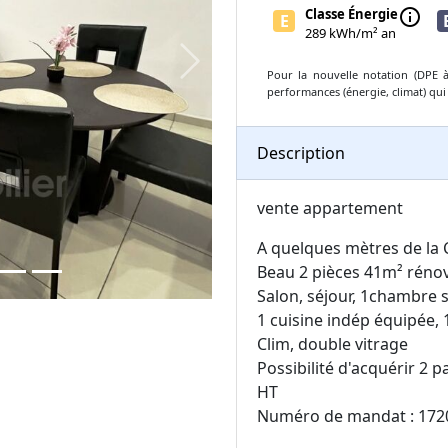
Classe Énergie
info
E
289 kWh/m² an
Next
Pour la nouvelle notation (DPE à 
performances (énergie, climat) qui
Description
vente appartement
A quelques mètres de la 
Beau 2 pièces 41m² rénov
Salon, séjour, 1chambre
1 cuisine indép équipée, 
Clim, double vitrage
Possibilité d'acquérir 2 
HT
Numéro de mandat : 172