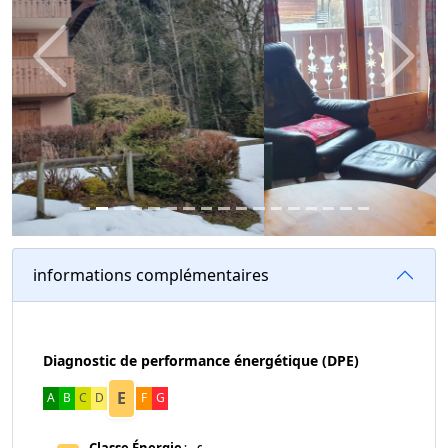
Previous
Next
informations complémentaires
Diagnostic de performance énergétique (DPE)
E
A
B
C
D
F
G
Classe Énergie