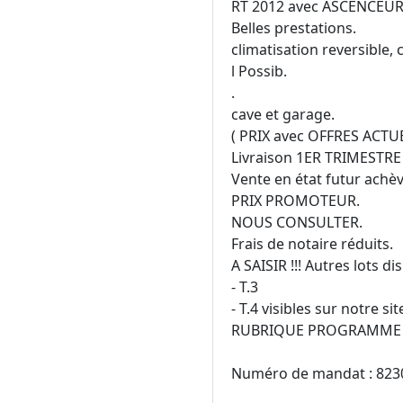
RT 2012 avec ASCENCEUR
Belles prestations.
climatisation reversible,
l Possib.
.
cave et garage.
( PRIX avec OFFRES ACTU
Livraison 1ER TRIMESTRE
Vente en état futur achè
PRIX PROMOTEUR.
NOUS CONSULTER.
Frais de notaire réduits.
A SAISIR !!! Autres lots di
- T.3
- T.4 visibles sur notre si
RUBRIQUE PROGRAMME
Numéro de mandat : 823