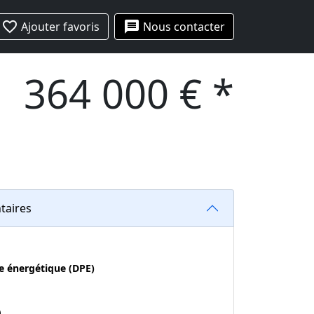
favorite_border
message
Ajouter favoris
Nous contacter
364 000 € *
taires
e énergétique (DPE)
o