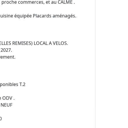
 proche commerces, et au CALME .
 cuisine équipée Placards aménagés.
ELLES REMISES) LOCAL A VELOS.
 2027.
vement.
sponibles T.2
te ODV .
 NEUF
0