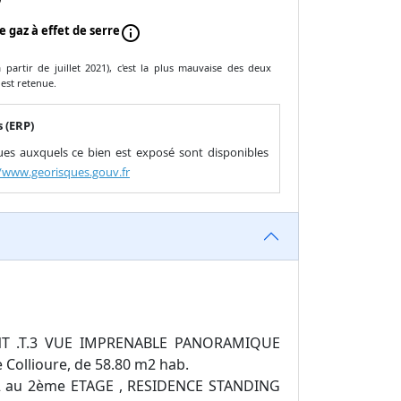
e gaz à effet de serre
info
partir de juillet 2021), c'est la plus mauvaise des deux
 est retenue.
 (ERP)
ques auxquels ce bien est exposé sont disponibles
//www.georisques.gouv.fr
T .T.3 VUE IMPRENABLE PANORAMIQUE
ollioure, de 58.80 m2 hab.
2 au 2ème ETAGE , RESIDENCE STANDING