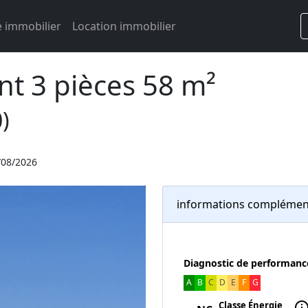
 immobilier
Location immobilier
t 3 pièces 58 m²
)
/08/2026
informations complémen
Diagnostic de performanc
A
B
C
D
E
F
G
Classe Énergie
inf