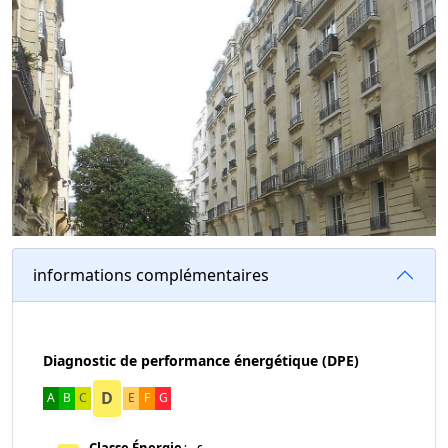
informations complémentaires
Diagnostic de performance énergétique (DPE)
D
A
B
C
E
F
G
Classe Énergie