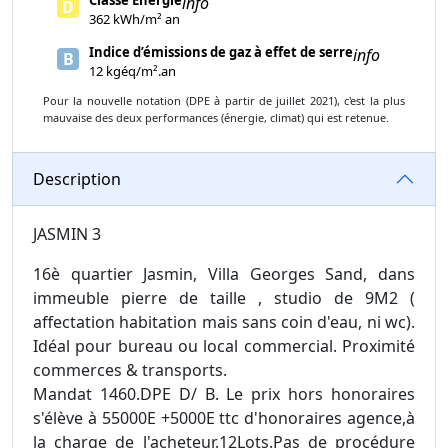
info
D
362 kWh/m² an
Indice d’émissions de gaz à effet de serre
info
B
12 kgéq/m².an
Pour la nouvelle notation (DPE à partir de juillet 2021), c'est la plus
mauvaise des deux performances (énergie, climat) qui est retenue.
Description
JASMIN 3
16è quartier Jasmin, Villa Georges Sand, dans
immeuble pierre de taille , studio de 9M2 (
affectation habitation mais sans coin d'eau, ni wc).
Idéal pour bureau ou local commercial. Proximité
commerces & transports.
Mandat 1460.DPE D/ B. Le prix hors honoraires
s'élève à 55000E +5000E ttc d'honoraires agence,à
la charge de l'acheteur.12Lots.Pas de procédure