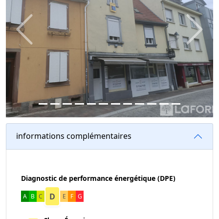
Previous
Next
informations complémentaires
Diagnostic de performance énergétique (DPE)
D
A
B
C
E
F
G