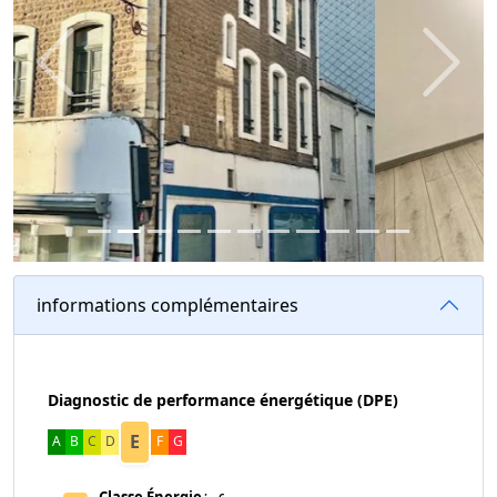
Previous
Next
informations complémentaires
Diagnostic de performance énergétique (DPE)
E
A
B
C
D
F
G
Classe Énergie