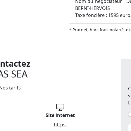
Nom du négociateur : D
BERNI-HERVOIS
Taxe foncière : 1595 euro
* Prix net, hors frais notarié, d
ntactez
AS SEA
Nos tarifs
C
v
L
Site internet
https: