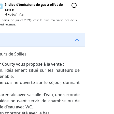
Indice d'émissions de gaz à effet de
info
A
serre
4 kgéq/m².an
partir de juillet 2021), c'est la plus mauvaise des deux
 est retenue.
eurs de Sollies
r Courty vous propose à la vente :
in, idéalement situé sur les hauteurs de
renable.
e cuisine ouverte sur le séjour, donnant
arentale avec sa salle d'eau, une seconde
pièce pouvant servir de chambre ou de
lle d'eau avec WC.
en copropriété avec le bas.