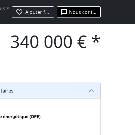
lus
favorite_border
message
Ajouter favoris
Nous contacter
340 000 € *
taires
e énergétique (DPE)