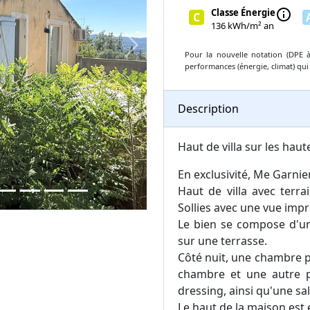
Classe Énergie
info
C
136 kWh/m² an
Next
Pour la nouvelle notation (DPE à 
performances (énergie, climat) qui
Description
Haut de villa sur les haut
En exclusivité, Me Garnie
Haut de villa avec terra
Sollies avec une vue imp
Le bien se compose d'un
sur une terrasse.
Côté nuit, une chambre p
chambre et une autre 
dressing, ainsi qu'une sa
Le haut de la maison est 