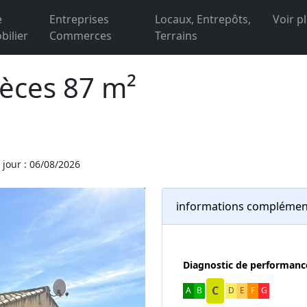
e
Entreprises
Locaux, Entrepôts,
Voir p
ilier
Commerces
Terrains
ièces 87 m²
 jour : 06/08/2026
informations complémen
Diagnostic de performanc
C
A
B
D
E
F
G