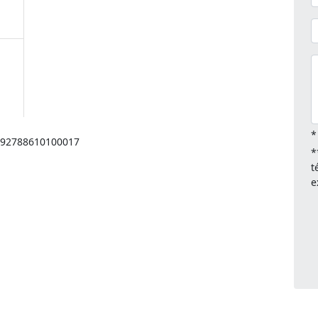
*
: 92788610100017
*
t
e