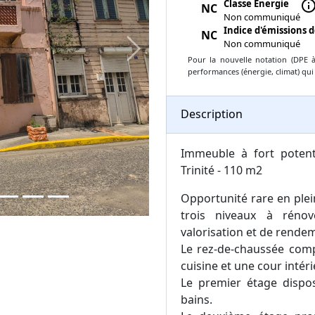
Classe Énergie
inf
NC
Non communiqué
Indice d'émissions d
NC
Non communiqué
Next
Pour la nouvelle notation (DPE à 
performances (énergie, climat) qui
Description
Immeuble à fort potenti
Trinité - 110 m2
Opportunité rare en plein
trois niveaux à rénov
valorisation et de rendem
Le rez-de-chaussée comp
cuisine et une cour intér
Le premier étage dispo
bains.