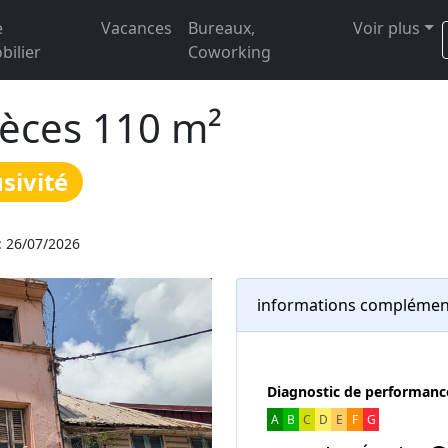
e
Vacances
Bureaux,
Voir plus
ilier
Coworking
ièces 110 m²
sivité
: 26/07/2026
informations complémen
Diagnostic de performanc
A
B
C
D
E
F
G