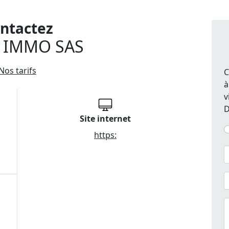
ntactez
 IMMO SAS
Nos tarifs
C
à
v
D
Site internet
https: