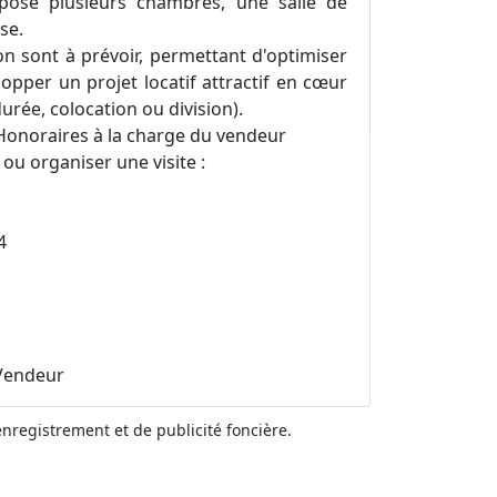
pose plusieurs chambres, une salle de
se.
n sont à prévoir, permettant d'optimiser
opper un projet locatif attractif en cœur
durée, colocation ou division).
 Honoraires à la charge du vendeur
ou organiser une visite :
4
Vendeur
'enregistrement et de publicité foncière.