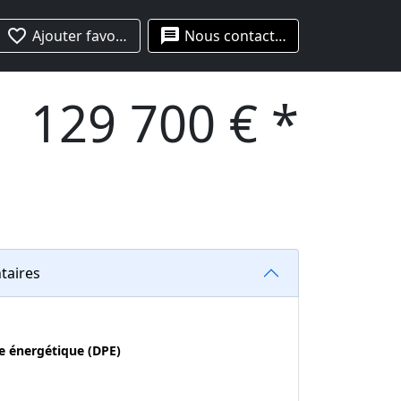
favorite_border
message
Ajouter favoris
Nous contacter
129 700 € *
taires
e énergétique (DPE)