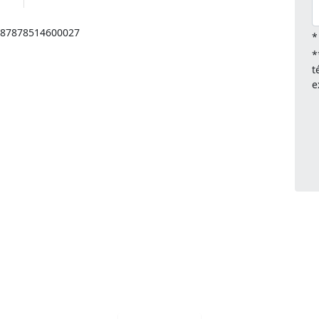
: 87878514600027
*
*
t
e