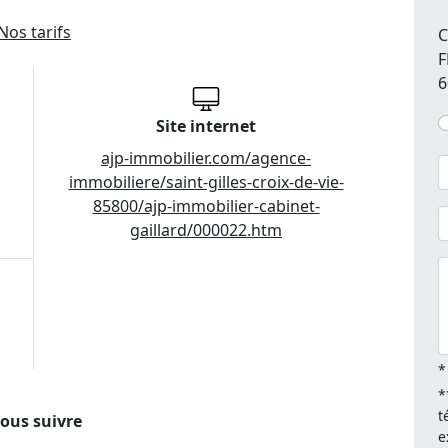
Nos tarifs
C
F
6
Site internet
ajp-immobilier.com/agence-
immobiliere/saint-gilles-croix-de-vie-
85800/ajp-immobilier-cabinet-
gaillard/000022.htm
*
*
t
ous suivre
e