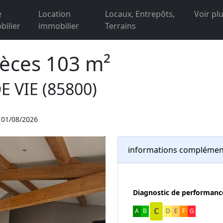
e
Location
Locaux, Entrepôts,
Voir pl
ilier
immobilier
Terrains
ièces 103 m²
E VIE (85800)
: 01/08/2026
informations complémen
Diagnostic de performanc
C
A
B
D
E
F
G