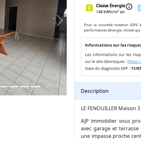
Classe Énergie
info
C
148 kWh/m² an
Next
Pour la nouvelle notation (DPE à 
performances (énergie, climat) qui
Informations sur les risques
Les informations sur les ris
sur le site Géorisques :
https:
Date du diagnostic ERP :
11/0
Description
LE FENOUILLER Maison 3
AJP immobilier vous pro
avec garage et terrasse 
une impasse proche cent