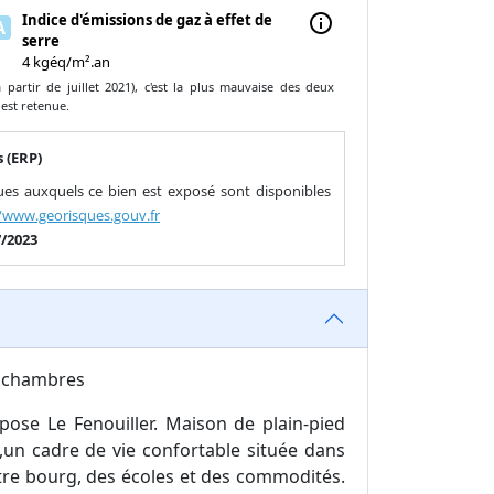
Indice d'émissions de gaz à effet de
info
A
serre
4 kgéq/m².an
partir de juillet 2021), c'est la plus mauvaise des deux
 est retenue.
 (ERP)
ques auxquels ce bien est exposé sont disponibles
//www.georisques.gouv.fr
7/2023
 chambres
pose Le Fenouiller. Maison de plain-pied
,un cadre de vie confortable située dans
re bourg, des écoles et des commodités.