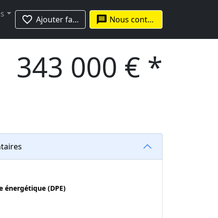
us
favorite_border
message
Ajouter favoris
Nous contacter
343 000 € *
taires
e énergétique (DPE)