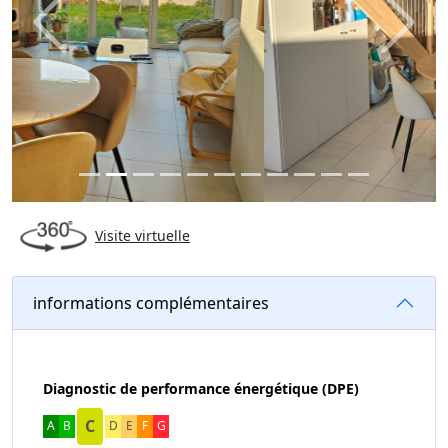
Previous
Next
Visite virtuelle
informations complémentaires
Diagnostic de performance énergétique (DPE)
C
A
B
D
E
F
G