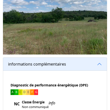
informations complémentaires
Diagnostic de performance énergétique (DPE)
A
B
C
D
E
F
G
Classe Énergie
info
NC
Non communiqué