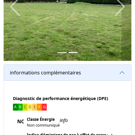
Previous
Next
informations complémentaires
Diagnostic de performance énergétique (DPE)
A
B
C
D
E
F
G
Classe Énergie
info
NC
Non communiqué