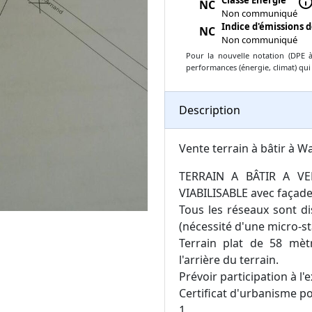
Classe Énergie
inf
NC
Non communiqué
Indice d'émissions d
NC
Non communiqué
Pour la nouvelle notation (DPE à 
performances (énergie, climat) qui
Description
Vente terrain à bâtir à Wa
TERRAIN A BÂTIR A VE
VIABILISABLE avec façade
Tous les réseaux sont di
(nécessité d'une micro-s
Terrain plat de 58 mè
l'arrière du terrain.
Prévoir participation à l'
Certificat d'urbanisme pos
1