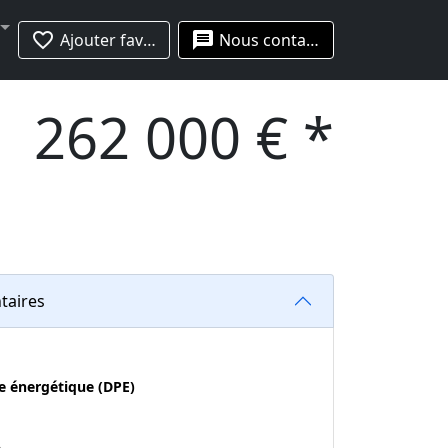
favorite_border
message
Ajouter favoris
Nous contacter
262 000 € *
taires
e énergétique (DPE)