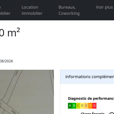
e
Location
Bureaux,
Voir plus
ilier
immobilier
Coworking
00 m²
/08/2026
informations complémen
Diagnostic de performanc
A
B
C
D
E
F
G