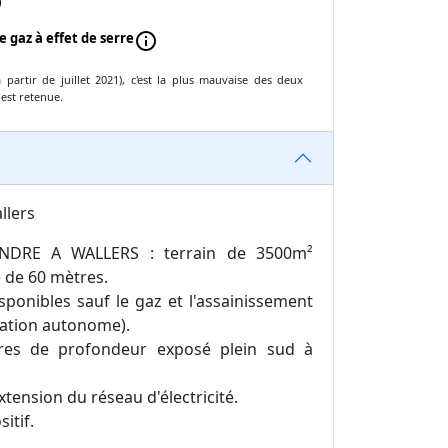
o
e gaz à effet de serre
info
partir de juillet 2021), c'est la plus mauvaise des deux
 est retenue.
llers
NDRE A WALLERS : terrain de 3500m²
 de 60 mètres.
sponibles sauf le gaz et l'assainissement
tation autonome).
tres de profondeur exposé plein sud à
extension du réseau d'électricité.
itif.