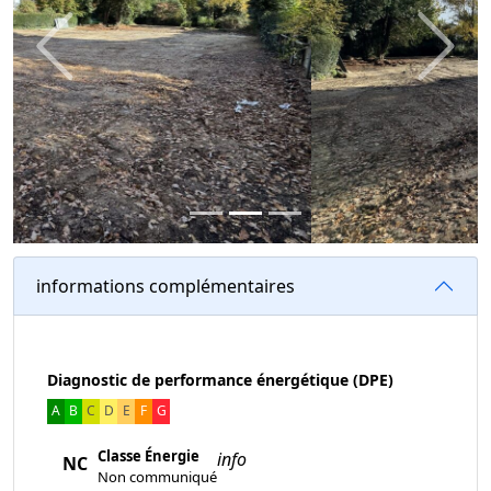
Previous
Next
informations complémentaires
Diagnostic de performance énergétique (DPE)
A
B
C
D
E
F
G
Classe Énergie
info
NC
Non communiqué