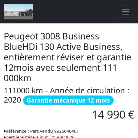
Peugeot 3008 Business
BlueHDi 130 Active Business,
entièrement réviser et garantie
12mois avec seulement 111
000km
111000 km - Année de circulation :
2020
Garantie mécanique 12 mois
14 990 €
Référence : ParuVendu 9926640401
Dernière mise à jour : 05/08/2026