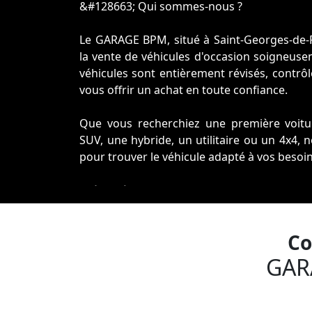
&#128663; Qui sommes-nous ?
Le GARAGE BPM, situé à Saint-Georges-de-Ro
la vente de véhicules d'occasion soigneuse
véhicules sont entièrement révisés, contrô
vous offrir un achat en toute confiance.
Que vous recherchiez une première voitur
SUV, une hybride, un utilitaire ou un 4x4,
pour trouver le véhicule adapté à vos besoin
Grâce à nos arrivages chaque semai
constamment avec de nombreux véhicules 
Nous proposons également la reprise de v
Co
qu'un service de recherche personnalisée.
GAR
Au GARAGE BPM, notre priorité est simple :
fiables, propres et prêts à prendre la ro
sérieux avant, pendant et après votre achat.