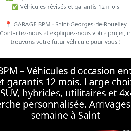
✅ Véhicules révisés et garantis 12 mois
📍 GARAGE BPM - Saint-Georges-de-Rouelley
Contactez-nous et expliquez-nous votre projet, 
trouvons votre futur véhicule pour vous !
PM – Véhicules d'occasion en
et garantis 12 mois. Large choix
SUV, hybrides, utilitaires et 4x
erche personnalisée. Arrivage
semaine à Saint