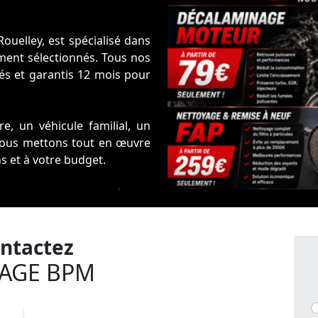
uelley, est spécialisé dans
ment sélectionnés. Tous nos
lés et garantis 12 mois pour
e, un véhicule familial, un
 nous mettons tout en œuvre
s et à votre budget.
ne, notre stock évolue
disponibles immédiatement.
otre ancien véhicule ainsi
ntactez
AGE BPM
 vous proposer des véhicules
ute, avec un accompagnement