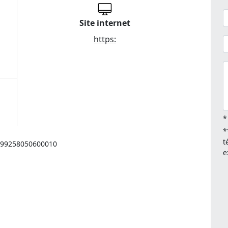
Site internet
https:
*
*
t
: 99258050600010
e