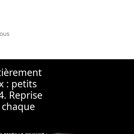
nous
tièrement
 : petits
4. Reprise
s chaque