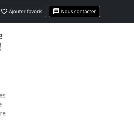
favorite_border
message
Ajouter favoris
Nous contacter
e
!
ges
e
re