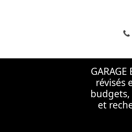
📞 
GARAGE B
révisés 
budgets, 
et rech