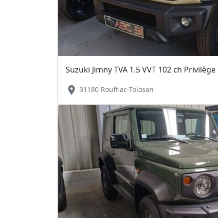
Suzuki Jimny TVA 1.5 VVT 102 ch Privilège
location_on
31180 Rouffiac-Tolosan