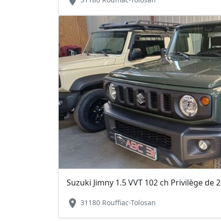
location_on
Suzuki Jimny 1.5 VVT 102 ch Privilège de 
location_on
31180 Rouffiac-Tolosan