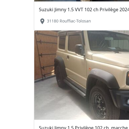
Suzuki Jimny 1.5 VVT 102 ch Privilège 202
location_on
31180 Rouffiac-Tolosan
Suzuki Jimny 1.5 Privilège 102 ch, marche 